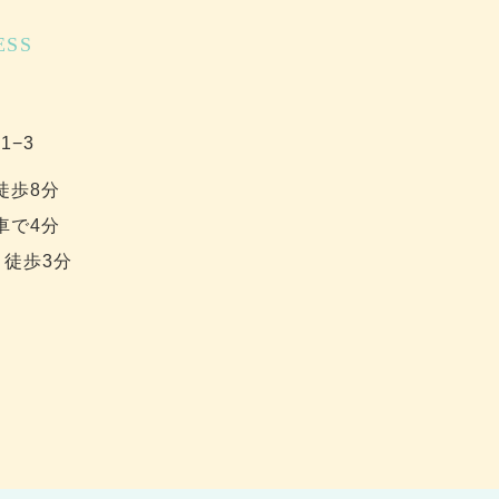
ESS
1−3
徒歩8分
車で4分
 徒歩3分